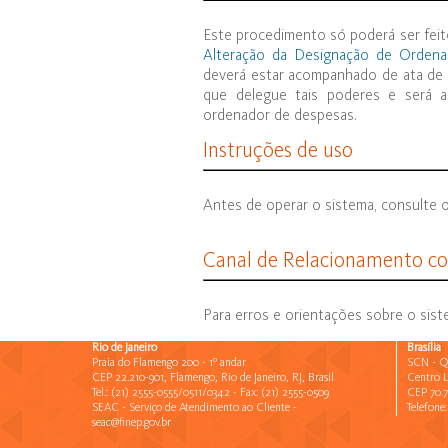
Este procedimento só poderá ser fe
Alteração da Designação de Orden
deverá estar acompanhado de ata de
que delegue tais poderes e será a
ordenador de despesas.
Instruções de uso
Antes de operar o sistema, consulte 
Canal de Relacionamento co
Para erros e orientações sobre o si
Rio de Janeiro
Brasília
Praia do Flamengo 200 - 1º andar
SCN - 
CEP 22.210-901, Flamengo, Rio de Janeiro, RJ, Brasil
Centro L
IMPORTANTE:
O Portal não é compatível com o browser
Tel.: (21) 2555-0555/0511/0342 - Fax: (21) 2555-0509
CEP 70.7
Chrome, Firefox, etc.
SEAC - Serviço de Atendimento ao Cliente -
Telefone:
seac@finep.gov.br