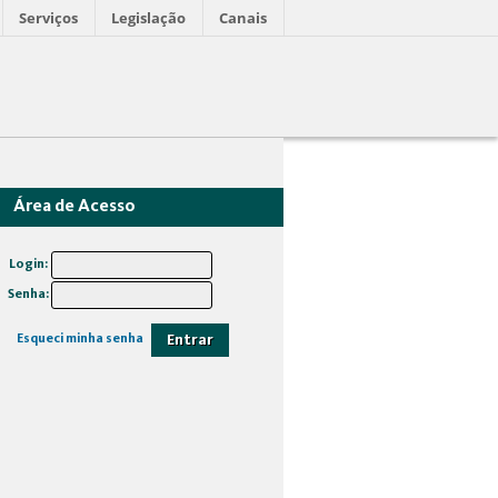
Serviços
Legislação
Canais
Área de Acesso
Login:
Senha:
Entrar
Esqueci minha senha