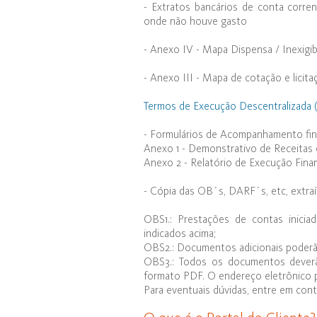
- Extratos bancários de conta corren
onde não houve gasto
- Anexo IV - Mapa Dispensa / Inexigib
- Anexo III - Mapa de cotação e licit
Termos de Execução Descentralizada (b
- Formulários de Acompanhamento fin
Anexo 1 - Demonstrativo de Receitas
Anexo 2 - Relatório de Execução Finan
- Cópia das OB´s, DARF´s, etc, extra
OBS1.: Prestações de contas inicia
indicados acima;
OBS2.: Documentos adicionais poderão
OBS3.: Todos os documentos deverão
formato PDF. O endereço eletrônico p
Para eventuais dúvidas, entre em cont