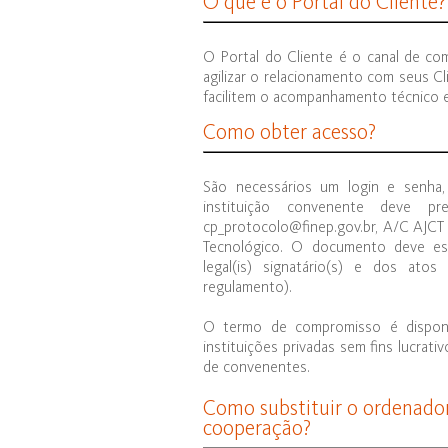
O que é o Portal do Cliente?
O Portal do Cliente é o canal de com
agilizar o relacionamento com seus Cl
facilitem o acompanhamento técnico e
Como obter acesso?
São necessários um login e senha,
instituição convenente deve 
cp_protocolo@finep.gov.br, A/C AJCT -
Tecnológico. O documento deve es
legal(is) signatário(s) e dos atos 
regulamento).
O termo de compromisso é disponibi
instituições privadas sem fins lucrat
de convenentes.
Como substituir o ordenador
cooperação?