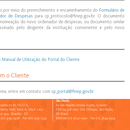
ito por meio do preenchimento e encaminhamento do
Formulário de
ador de Despesas
para cp_protocolo@finep.gov.br. O documento
 nomeação do novo ordenador de despesas, ou documento similar
ssinado pelo dirigente da instituição convenente e pelo novo
o
Manual de Utilização do Portal do Cliente
.
m o Cliente
stema, entre em contato com
cp_portal@finep.gov.br
São Paulo
Quadra 02 BLOCO D,
Av. das Nações Unidas 10.989, 15 andar
iberty Mall, Torre A, SALA 1.102
CEP 04.578-000, Vila Olímpia, São Paulo,
 Internet Explorer. Entretanto poderá ser acessado por meio dos demais browsers disponíveis:
12-903 - Brasília - DF
SP, Brasil
 (61) 3033-7408 - Fax (61) 3033-7543
Telefone (11) 3847-0300 - Fax (11) 3849-9514